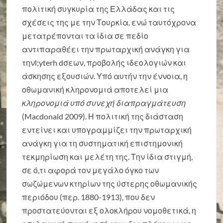
πολιτική συγκυρία της Ελλάδας και τις
σχέσεις της με την Τουρκία, ενώ ταυτόχρονα
μετατρέπονται τα ίδια σε πεδίο
αντιπαραθέει την πρωταρχική ανάγκη για
τηνl;yterh dσεων, προβολής ιδεολογιών και
άσκησης εξουσιών. Υπό αυτήν την έννοια, η
οθωμανική κληρονομιά αποτελεί μια
κληρονομιά υπό συνεχή διαπραγμάτευση
(Macdonald 2009). Η πολιτική της διάσταση
εντείνει και υπογραμμίζει την πρωταρχική
ανάγκη για τη συστηματική επιστημονική
τεκμηρίωση και μελέτη της. Την ίδια στιγμή,
σε ό,τι αφορά τον μεγάλο όγκο των
σωζώμενων κτηρίων της ύστερης οθωμανικής
περιόδου (περ. 1880-1913), που δεν
προστατεύονται εξ ολοκλήρου νομοθετικά, η